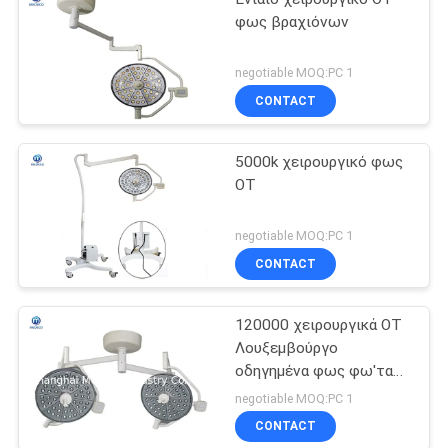
φως βραχιόνων
negotiable MOQ:PC 1
CONTACT
5000k χειρουργικό φως
OT
negotiable MOQ:PC 1
CONTACT
120000 χειρουργικά OT
Λουξεμβούργο
οδηγημένα φως φω'τα
ISO13485 θεάτρων
negotiable MOQ:PC 1
λειτουργίας
CONTACT
νοσοκομείων