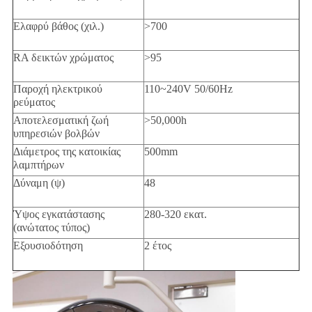
Ελαφρύ βάθος (χιλ.)
>700
RA δεικτών χρώματος
>95
Παροχή ηλεκτρικού
110~240V 50/60Hz
ρεύματος
Αποτελεσματική ζωή
>50,000h
υπηρεσιών βολβών
Διάμετρος της κατοικίας
500mm
λαμπτήρων
Δύναμη (ψ)
48
Ύψος εγκατάστασης
280-320 εκατ.
(ανώτατος τύπος)
Εξουσιοδότηση
2 έτος