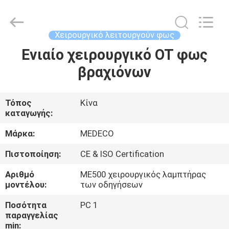
Industry
Co.,
Ltd.
All
Rights
Χειρουργικό λειτουργούν φως
Reserved.
Developed
by
Ενιαίο χειρουργικό OT φως
ΣΠΊΤΙ
ECER
βραχιόνων
ΠΡΟΪΌΝΤΑ
Τόπος
Κίνα
καταγωγής:
ΠΕΡΊΠΟΥ
ΕΜΕΊΣ
Μάρκα:
MEDECO
Πιστοποίηση:
CE & ISO Certification
ΓΎΡΟΣ
Αριθμό
ME500 χειρουργικός λαμπτήρας
ΕΡΓΟΣΤΑΣΊΩΝ
μοντέλου:
των οδηγήσεων
Ποσότητα
PC 1
παραγγελίας
ΠΟΙΟΤΙΚΌΣ
min: