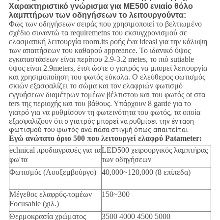
Χαρακτηριστικό γνώρισμα για ME500 ενιαίο θόλο
λαμπτήρων των οδηγήσεων το λειτουργούντα:
Φως των οδηγήσεων σειράς που χρησιμοποιεί το βελτιωμένο
σχέδιο συναντώ τα requiremetns του εκσυγχρονισμού σε
ελασματική λειτουργία room.its ροής ένα ideasl για την κάλυψη
των απαιτήσεων του καθαρού appreance. Το ιδανικό ύψος
εγκαταστάσεων είναι περίπου 2.9-3.2 metes, το πιό sutiable
ύψος είναι 2.9meters, έτσι ώστε ο γιατρός να μπορεί λειτουργία
και χρησιμοποίηση του φωτός εύκολα. Ο ελεύθερος φωτισμός
σκιών εξασφαλίζει το σώμα και τον ελαφριών φωτισμό
εγγυήσεων διαμέτρων τομέων βέλτιστου και του φωτός ot στα
ters της περιοχής και του βάθους. Υπάρχουν 8 garde για το
γιατρό για να ρυθμίσουν τη φωτεινότητα του φωτός, τα οποία
εξασφαλίζουν ότι
ο γιατρός μπορεί να ρυθμίσει την ένταση
φωτισμού του φωτός ανά πάσα στιγμή όπως απαιτείται.
Εγώ ανώτατο όριο 500 που λειτουργεί ελαφρύ Patameter:
echnical προδιαγραφές για τα
LED500 χειρουργικός λαμπτήρας
φω'τα
των οδηγήσεων
Φωτισμός (Λουξεμβούργο)
40,000~120,000 (8 επίπεδα)
Μέγεθος ελαφρύς-τομέων
150~300
Focusable (χιλ.)
Θερμοκρασία χρώματος
3500 4000 4500 5000