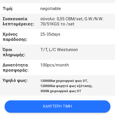
ΈΛΕΓΧΟΣ
Τιμή:
negotiable
ΜΑΣ
Συσκευασία
σύνολο: 0,55 CBM/set, G.W./N.W.:
λεπτομέρειες:
70/51KGS το /set
ΕΛΆΤΕ
Χρόνος
25-35days
ΣΕ
παράδοσης:
ΕΠΑΦΉ
Όροι
T/T, L/C Westunion
ΜΕ
πληρωμής:
Δυνατότητα
100pcs/month
ΕΙΔΉΣΕΙΣ
προσφοράς:
Υψηλό φως:
,
120000lux χειρουργικό φως OT
,
ΠΕΡΙΠΤΏΣΕΙΣ
120000lux φορητό φως εξέτασης
3500k χειρουργικό φως OT
SITEMAP
ΚΑΛΎΤΕΡΗ ΤΙΜΉ