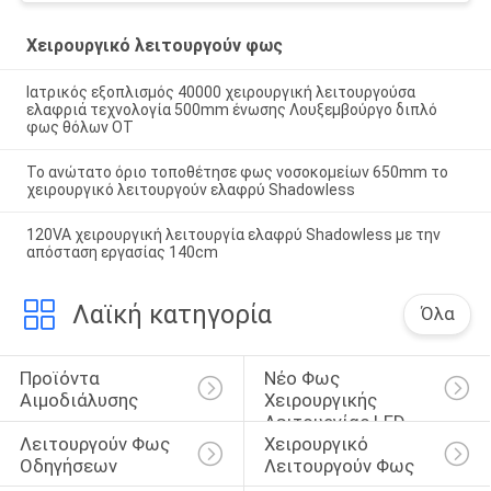
Χειρουργικό λειτουργούν φως
Ιατρικός εξοπλισμός 40000 χειρουργική λειτουργούσα
ελαφριά τεχνολογία 500mm ένωσης Λουξεμβούργο διπλό
φως θόλων OT
Το ανώτατο όριο τοποθέτησε φως νοσοκομείων 650mm το
χειρουργικό λειτουργούν ελαφρύ Shadowless
120VA χειρουργική λειτουργία ελαφρύ Shadowless με την
απόσταση εργασίας 140cm
Λαϊκή κατηγορία
Όλα
Προϊόντα 
Νέο Φως 
Αιμοδιάλυσης
Χειρουργικής 
Λειτουργίας LED 
Λειτουργούν Φως 
Χειρουργικό 
Σειράς V
Οδηγήσεων
Λειτουργούν Φως