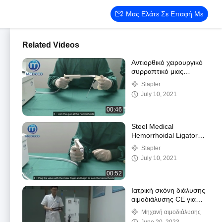
Μας Ελάτε Σε Επαφή Με
Related Videos
Αντιορθικό χειρουργικό
συρραπτικό μιας
χρήσης από ανοξείδωτο
Stapler
ατσάλι Τύπου
July 10, 2021
διαιρεμένου
00:46
Steel Medical
Hemorrhoidal Ligator
Automated Μίας χρήσης
Stapler
July 10, 2021
00:52
Ιατρική σκόνη διάλυσης
αιμοδιάλυσης CE για
τους ασθενείς διάλυσης
Μηχανή αιμοδιάλυσης