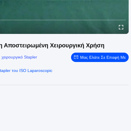
η Αποστειρωμένη Χειρουργική Χρήση
 χειρουργικό Stapler
Μας Ελάτε Σε Επαφή Με
tapler του ISO Laparoscopic