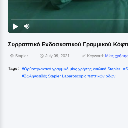
Συρραπτικό Ενδοσκοπικού Γραμμικού Κόφτ
Stapler
July 09, 2021
Keyword:
Μίας χρήσης
Tags:
#
Ορθοπρωκτικό γραμμικό μίας χρήσης κυκλικό Stapler
#
S
#
Σωληνοειδές Stapler Laparoscopic πεπτικών οδών