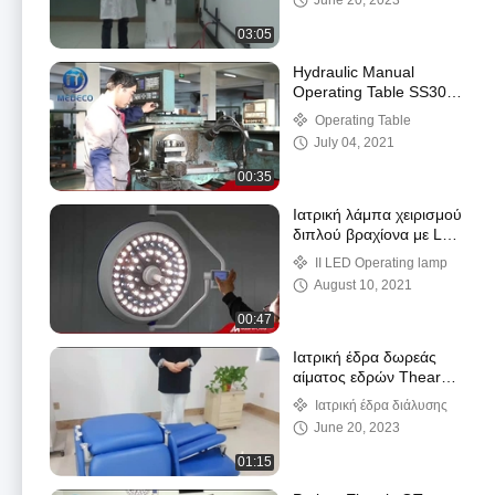
June 20, 2023
03:05
Hydraulic Manual
Operating Table SS304
For Surgery
Operating Table
July 04, 2021
00:35
Ιατρική λάμπα χειρισμού
διπλού βραχίονα με LED
οροφής
II LED Operating lamp
August 10, 2021
00:47
Ιατρική έδρα δωρεάς
αίματος εδρών Thearpy
εδρών διάλυσης
Ιατρική έδρα διάλυσης
June 20, 2023
01:15